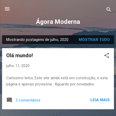
Pular para o conteúdo principal
Ágora Moderna
Mostrando postagens de julho, 2020
MOSTRAR TUDO
P
o
Olá mundo!
s
t
julho 11, 2020
a
g
Caríssimo leitor, Este site ainda está em construção, e esta
e
página é apenas provisória. Aguarde por novidades.
n
s
LEIA MAIS
3 comentários